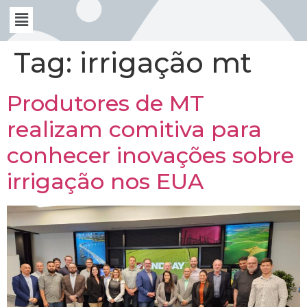
Tag:
irrigação mt
Produtores de MT
realizam comitiva para
conhecer inovações sobre
irrigação nos EUA