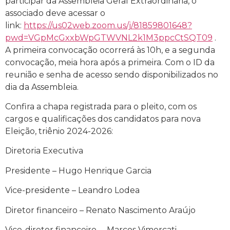
participar da Assembleia Geral Extraordinária, o
associado deve acessar o
link:
https://us02web.zoom.us/j/81859801648?
pwd=VGpMcGxxbWpGTWVNL2k1M3ppcCtSQT09
.
A primeira convocação ocorrerá às 10h, e a segunda
convocação, meia hora após a primeira. Com o ID da
reunião e senha de acesso sendo disponibilizados no
dia da Assembleia.
Confira a chapa registrada para o pleito, com os
cargos e qualificações dos candidatos para nova
Eleição, triênio 2024-2026:
Diretoria Executiva
Presidente – Hugo Henrique Garcia
Vice-presidente – Leandro Lodea
Diretor financeiro – Renato Nascimento Araújo
Vice-diretor financeiro – Marcos Vimercati