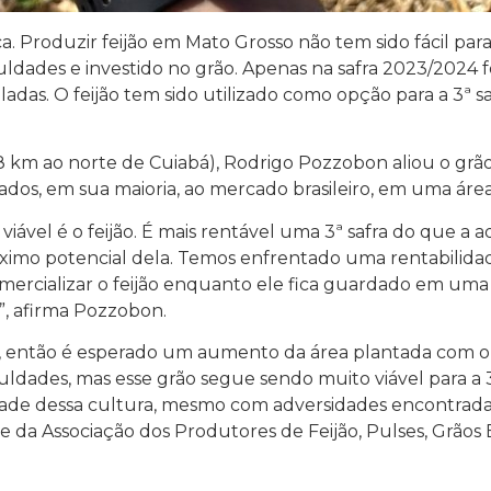
ca. Produzir feijão em Mato Grosso não tem sido fácil par
uldades e investido no grão. Apenas na safra 2023/2024 
das. O feijão tem sido utilizado como opção para a 3ª sa
8 km ao norte de Cuiabá), Rodrigo Pozzobon aliou o grão à
inados, em sua maioria, ao mercado brasileiro, em uma áre
viável é o feijão. É mais rentável uma 3ª safra do que a 
máximo potencial dela. Temos enfrentado uma rentabilid
ercializar o feijão enquanto ele fica guardado em uma 
, afirma Pozzobon.
dias, então é esperado um aumento da área plantada com
ldades, mas esse grão segue sendo muito viável para a 3
lidade dessa cultura, mesmo com adversidades encontrada
 da Associação dos Produtores de Feijão, Pulses, Grãos E