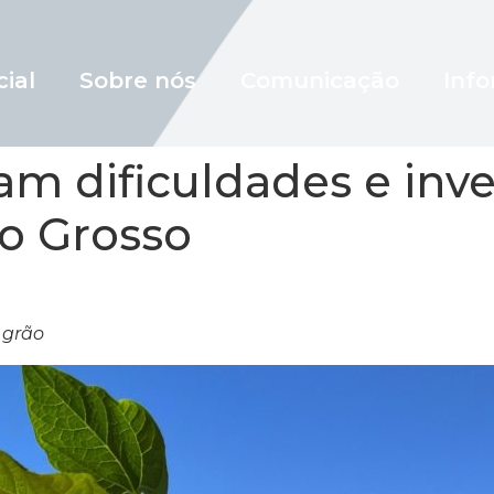
cial
Sobre nós
Comunicação
Info
am dificuldades e inv
to Grosso
 grão