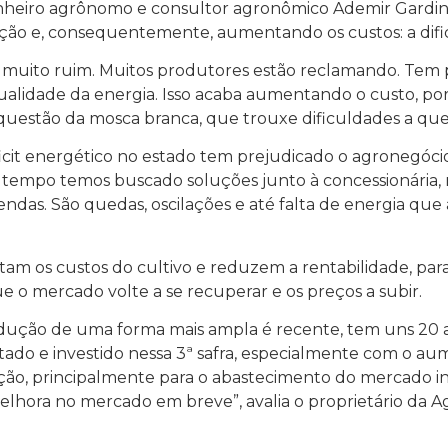
heiro agrônomo e consultor agronômico Ademir Gardin, 
o e, consequentemente, aumentando os custos: a dificu
 muito ruim. Muitos produtores estão reclamando. Tem p
qualidade da energia. Isso acaba aumentando o custo, p
 questão da mosca branca, que trouxe dificuldades a que
cit energético no estado tem prejudicado o agronegócio
gum tempo temos buscado soluções junto à concessionária,
azendas. São quedas, oscilações e até falta de energia q
m os custos do cultivo e reduzem a rentabilidade, par
e o mercado volte a se recuperar e os preços a subir.
odução de uma forma mais ampla é recente, tem uns 20 
ado e investido nessa 3ª safra, especialmente com o aume
, principalmente para o abastecimento do mercado intern
lhora no mercado em breve”, avalia o proprietário da Ag