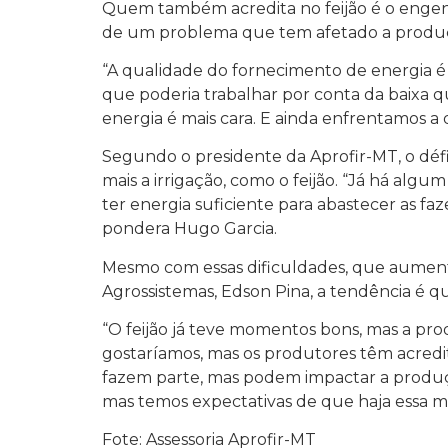
Quem também acredita no feijão é o engen
de um problema que tem afetado a produçã
“A qualidade do fornecimento de energia é
que poderia trabalhar por conta da baixa 
energia é mais cara. E ainda enfrentamos a
Segundo o presidente da Aprofir-MT, o défi
mais a irrigação, como o feijão. “Já há al
ter energia suficiente para abastecer as f
pondera Hugo Garcia.
Mesmo com essas dificuldades, que aumenta
Agrossistemas, Edson Pina, a tendência é qu
“O feijão já teve momentos bons, mas a pr
gostaríamos, mas os produtores têm acredit
fazem parte, mas podem impactar a produção
mas temos expectativas de que haja essa me
Fote: Assessoria Aprofir-MT