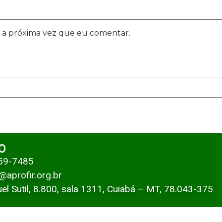
 a próxima vez que eu comentar.
O
359-7485
@aprofir.org.br
uel Sutil, 8.800, sala 1311, Cuiabá – MT, 78.043-375