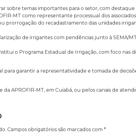
erar sobre temas importantes para o setor, com destaque 
PROFIR-MT como representante processual dos associados 
ou prorrogação do recadastramento das unidades irrigan
arização de irrigantes com pendências junto à SEMA/MT
 institui o Programa Estadual de Irrigação, com foco nas d
al para garantir a representatividade e tomada de deci
de da APROFIR-MT, em Cuiabá, ou pelos canais de atend
o
do.
Campos obrigatórios são marcados com
*