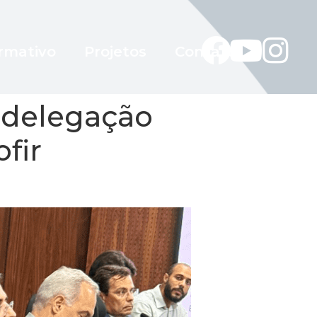
rmativo
Projetos
Contato
 delegação
fir