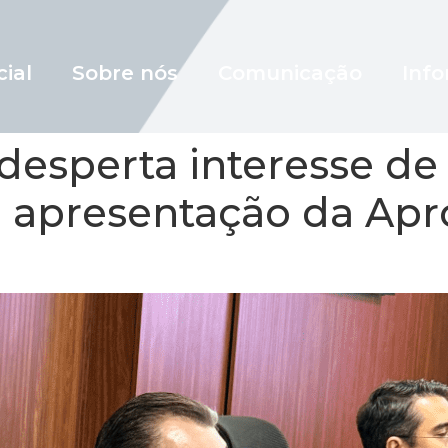
cial
Sobre nós
Comunicação
Info
desperta interesse de
 apresentação da Apro