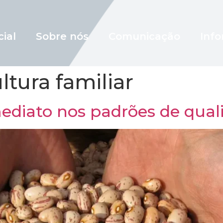
cial
Sobre nós
Comunicação
Info
ltura familiar
diato nos padrões de quali