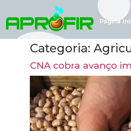
Página Ini
Categoria:
Agricu
CNA cobra avanço ime