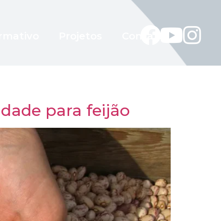
rmativo
Projetos
Contato
dade para feijão