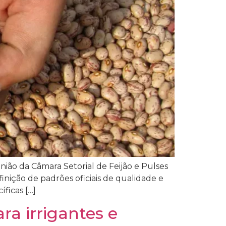
nião da Câmara Setorial de Feijão e Pulses
inição de padrões oficiais de qualidade e
ficas […]
ra irrigantes e