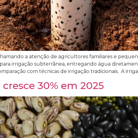
hamando a atenção de agricultores familiares e pequen
 para irrigação subterrânea, entregando água diretamen
paração com técnicas de irrigação tradicionais. A irrig
s cresce 30% em 2025