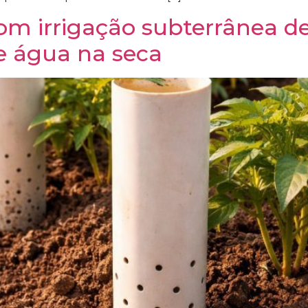
m irrigação subterrânea de
 água na seca