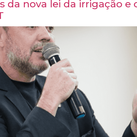
 da nova lei da irrigação e
T