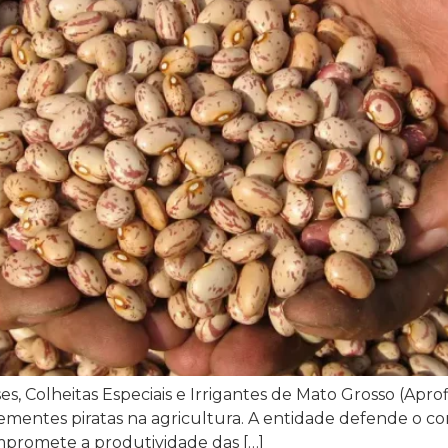
s, Colheitas Especiais e Irrigantes de Mato Grosso (Aprofi
ementes piratas na agricultura. A entidade defende o co
mpromete a produtividade das […]