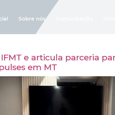
cial
Sobre nós
Comunicação
Info
IFMT e articula parceria pa
 pulses em MT