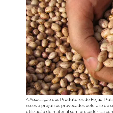
A Associação dos Produtores de Feijão, Pulse
riscos e prejuízos provocados pelo uso de s
utilização de material sem procedência co