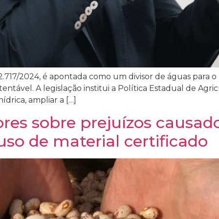
12.717/2024, é apontada como um divisor de águas para o
entável. A legislação institui a Política Estadual de Agr
drica, ampliar a […]
ores sobre prejuízos causado
so de material certificado